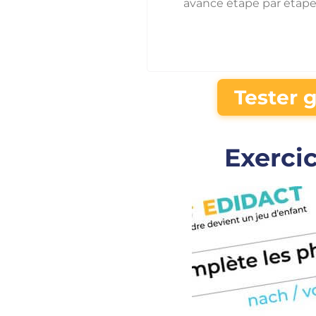
avance étape par étape
Tester g
Exerci