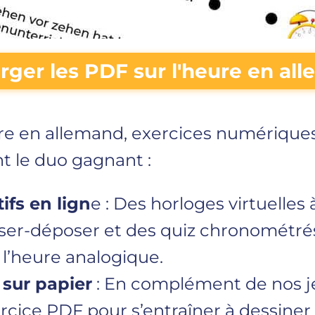
rger les PDF sur l'heure en al
ure en allemand, exercices numériques
t le duo gagnant :
ifs en lign
e : Des horloges virtuelles
ser-déposer et des quiz chronométré
à l’heure analogique.
 sur papier
: En complément de nos j
rcice PDF pour s’entraîner à dessiner l