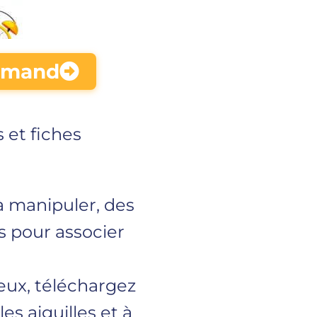
lemand
 et fiches
 à manipuler, des
s pour associer
eux, téléchargez
es aiguilles et à