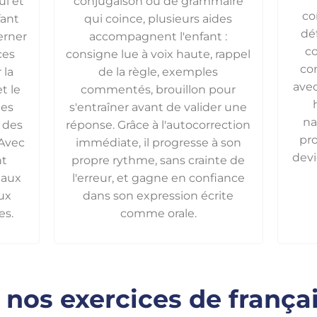
ui et
conjugaison ou de grammaire
co
fant
qui coince, plusieurs aides
dé
terner
accompagnent l'enfant :
co
ces
consigne lue à voix haute, rappel
co
 la
de la règle, exemples
avec
t le
commentés, brouillon pour
les
s'entraîner avant de valider une
na
 des
réponse. Grâce à l'autocorrection
pro
 Avec
immédiate, il progresse à son
devi
nt
propre rythme, sans crainte de
 aux
l'erreur, et gagne en confiance
aux
dans son expression écrite
es.
comme orale.
nos exercices de frança