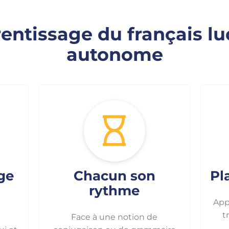
entissage du français lu
autonome
ge
Chacun son
Pl
rythme
Appr
t
Face à une notion de