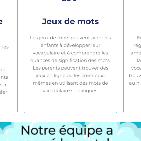
e
Jeux de mots
Les jeux de mots peuvent aider les
E
enfants à développer leur
rég
 les
vocabulaire et à comprendre les
amél
nuances de signification des mots.
l
Les parents peuvent trouver des
voc
 de
jeux en ligne ou les créer eux-
trouv
ents
mêmes en utilisant des mots de
au ni
s à
vocabulaire spécifiques.
réer