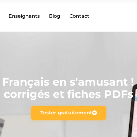
Enseignants
Blog
Contact
 Français en s'amusant !
corrigés et fiches PDFs
Tester gratuitement