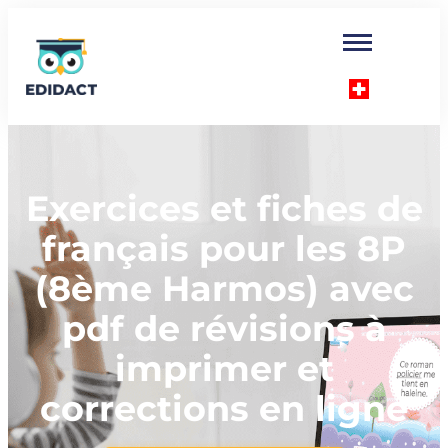
Exercices et fiches de
français pour les 8P
(8ème Harmos) avec
pdf de révisions à
imprimer et
corrections en ligne