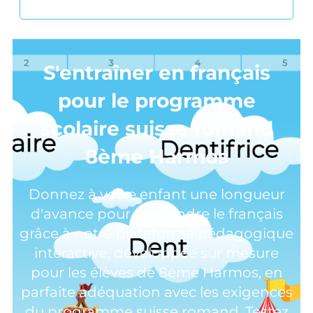
S'entraîner en français
pour le programme
scolaire suisse romand
8ème Harmos
Donnez à votre enfant une longueur
d'avance pour apprendre le français
grâce à notre plateforme pédagogique
interactive, développée sur mesure
pour les élèves de 8ème Harmos, en
parfaite adéquation avec les exigences
du programme suisse romand. Testez